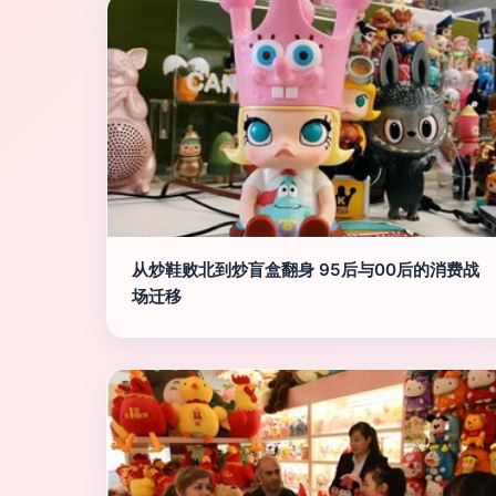
从炒鞋败北到炒盲盒翻身 95后与00后的消费战
场迁移